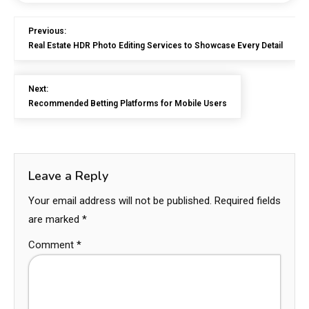
Previous:
Real Estate HDR Photo Editing Services to Showcase Every Detail
Next:
Recommended Betting Platforms for Mobile Users
Leave a Reply
Your email address will not be published.
Required fields
are marked
*
Comment
*