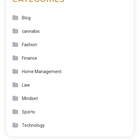
Blog
cannabis
Fashion
Finance
Home Management
Law
Mindset
Sports
Technology