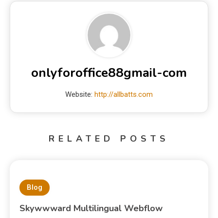
onlyforoffice88gmail-com
Website:
http://allbatts.com
RELATED POSTS
Blog
Skywwward Multilingual Webflow