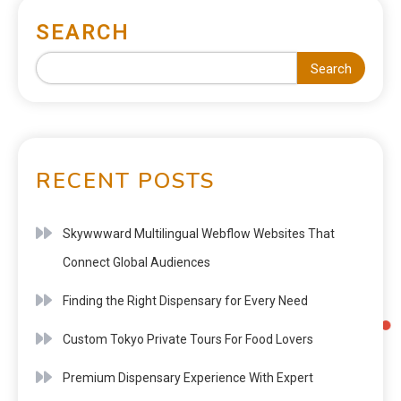
SEARCH
Search
RECENT POSTS
Skywwward Multilingual Webflow Websites That
Connect Global Audiences
Finding the Right Dispensary for Every Need
Custom Tokyo Private Tours For Food Lovers
Premium Dispensary Experience With Expert