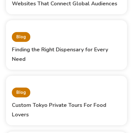
Websites That Connect Global Audiences
Blog
Finding the Right Dispensary for Every
Need
Blog
Custom Tokyo Private Tours For Food
Lovers