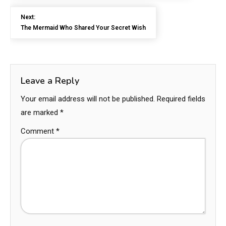
Next:
The Mermaid Who Shared Your Secret Wish
Leave a Reply
Your email address will not be published.
Required fields
are marked
*
Comment
*