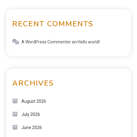
RECENT COMMENTS
A WordPress Commenter
on
Hello world!
ARCHIVES
August 2026
July 2026
June 2026