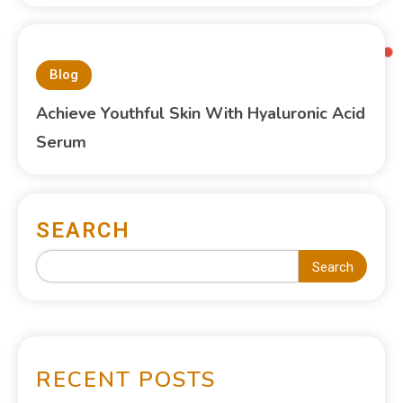
Blog
Achieve Youthful Skin With Hyaluronic Acid
Serum
SEARCH
Search
RECENT POSTS