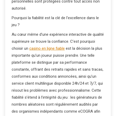
personnelles sont protégées contre tout accès non
autorisé.
Pourquoi la fiabilité est la clé de l’excellence dans le
jeu ?
Au cœur même d’une expérience interactive de qualité
supérieure se trouve la confiance. C’est pourquoi
choisir un
casino en ligne fiable
est la décision la plus
importante qu’un joueur puisse prendre. Une telle
plateforme se distingue par sa performance
constante, offrant des retraits rapides et sans tracas,
conformes aux conditions annoncées, ainsi qu’un
service client multilingue disponible 24h/24 et 7j/7, qui
résout les problèmes avec professionnalisme. Cette
fiabilité s’étend à l’intégrité du jeu : les générateurs de
nombres aléatoires sont régulièrement audités par
des organismes indépendants comme eCOGRA afin