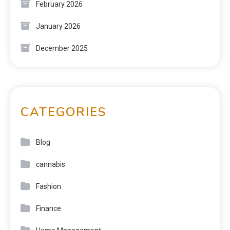
February 2026
January 2026
December 2025
CATEGORIES
Blog
cannabis
Fashion
Finance