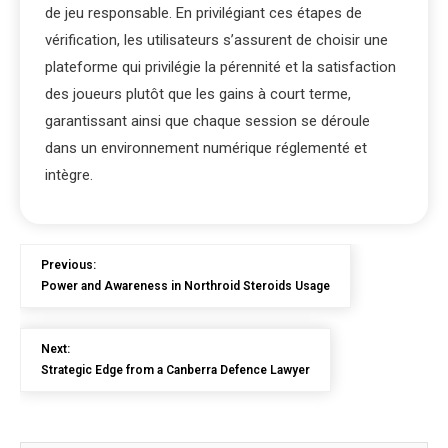
de jeu responsable. En privilégiant ces étapes de
vérification, les utilisateurs s’assurent de choisir une
plateforme qui privilégie la pérennité et la satisfaction
des joueurs plutôt que les gains à court terme,
garantissant ainsi que chaque session se déroule
dans un environnement numérique réglementé et
intègre.
Previous:
Power and Awareness in Northroid Steroids Usage
Next:
Strategic Edge from a Canberra Defence Lawyer