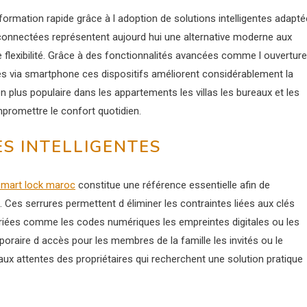
ormation rapide grâce à l adoption de solutions intelligentes adapt
s connectées représentent aujourd hui une alternative moderne aux
 flexibilité. Grâce à des fonctionnalités avancées comme l ouverture
cès via smartphone ces dispositifs améliorent considérablement la
en plus populaire dans les appartements les villas les bureaux et les
romettre le confort quotidien.
S INTELLIGENTES
smart lock maroc
constitue une référence essentielle afin de
 Ces serrures permettent d éliminer les contraintes liées aux clés
ariées comme les codes numériques les empreintes digitales ou les
mporaire d accès pour les membres de la famille les invités ou le
ux attentes des propriétaires qui recherchent une solution pratique